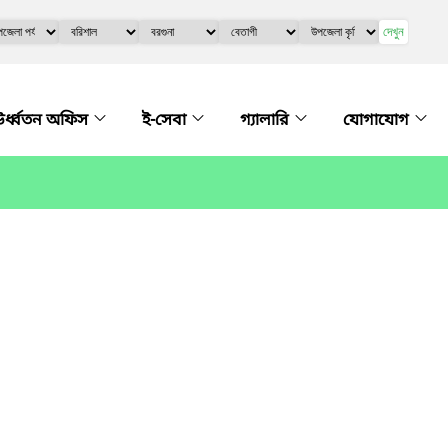
দেখুন
র্ধ্বতন অফিস
ই-সেবা
গ্যালারি
যোগাযোগ