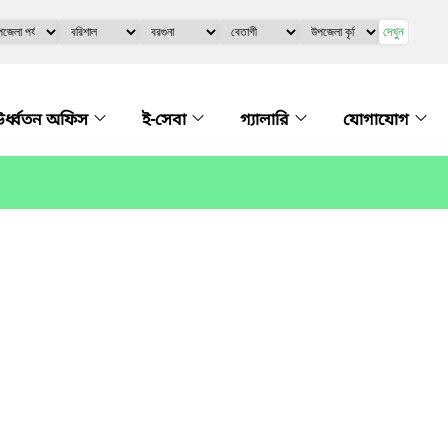
দেখুন
র্ধ্বতন অফিস
ই-সেবা
গ্যালারি
যোগাযোগ