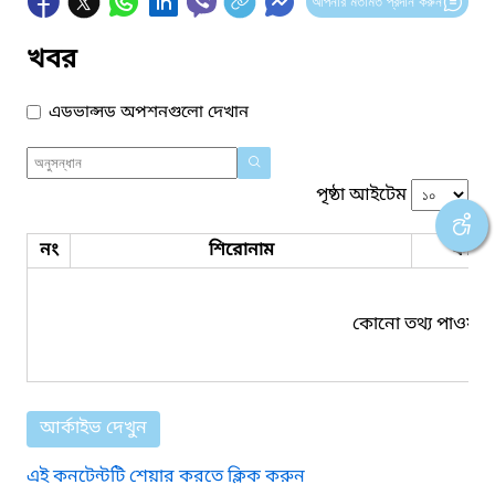
আপনার মতামত প্রদান করুন
খবর
এডভান্সড অপশনগুলো দেখান
পৃষ্ঠা আইটেম
নং
শিরোনাম
ফাইল
কোনো তথ্য পাওয়া য
আর্কাইভ দেখুন
এই কনটেন্টটি শেয়ার করতে ক্লিক করুন